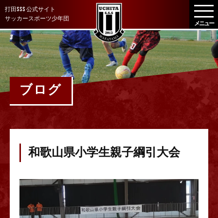
メ
打田SSS 公式サイト
ニ
サッカースポーツ少年団
ュ
ー
を
開
く
ブログ
和歌山県小学生親子綱引大会