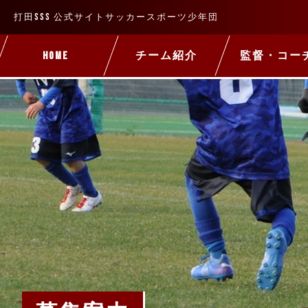
打田SSS 公式サイト
サッカースポーツ少年団
HOME
チーム紹介
監督・コー