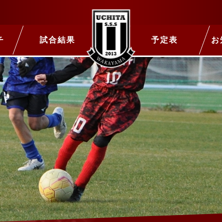
チ
試合結果
予定表
お