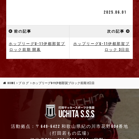
2025.06.01
前の記事
次の記事
ホップリーグU-11伊都那賀ブ
ホップリーグU-11伊都那賀ブ
ロック前期 開幕
ロック 3日目
HOME
ブログ
ホップリーグU-11伊都那賀ブロック前期 2日目
活動拠点：〒649-6422 和歌山県紀の川市花野604番地
（打田若もの広場）