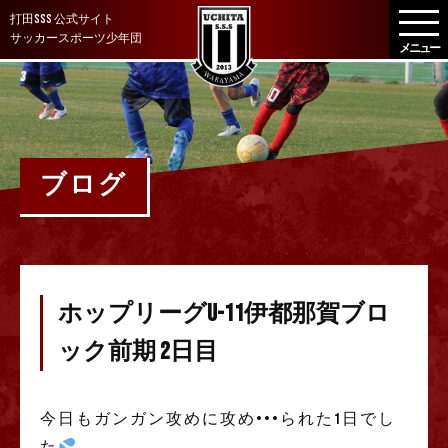
メ
打田SSS 公式サイト
ニ
サッカースポーツ少年団
ュ
ー
を
開
く
ブログ
ホップリーグU-11伊都那賀ブロ
ック前期 2日目
今日もガンガン攻めに攻め•••られた1日でし
た